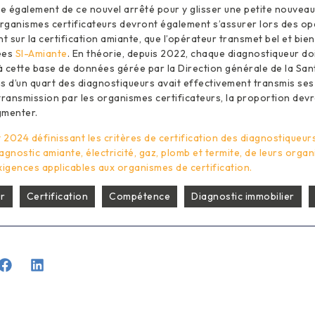
te également de ce nouvel arrêté pour y glisser une petite nouveaut
organismes certificateurs devront également s’assurer lors des op
t sur la certification amiante, que l’opérateur transmet bel et bie
ées
SI-Amiante
. En théorie, depuis 2022, chaque diagnostiqueur do
 à cette base de données gérée par la Direction générale de la San
s d’un quart des diagnostiqueurs avait effectivement transmis ses
transmission par les organismes certificateurs, la proportion devr
gmenter.
let 2024 définissant les critères de certification des diagnostiqueu
agnostic amiante, électricité, gaz, plomb et termite, de leurs orga
xigences applicables aux organismes de certification.
ur
Certification
Compétence
Diagnostic immobilier