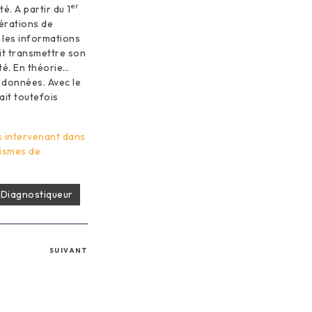
er
é. A partir du 1
érations de
n les informations
it transmettre son
té. En théorie…
 données. Avec le
ait toutefois
rs intervenant dans
nismes de
Diagnostiqueur
SUIVANT