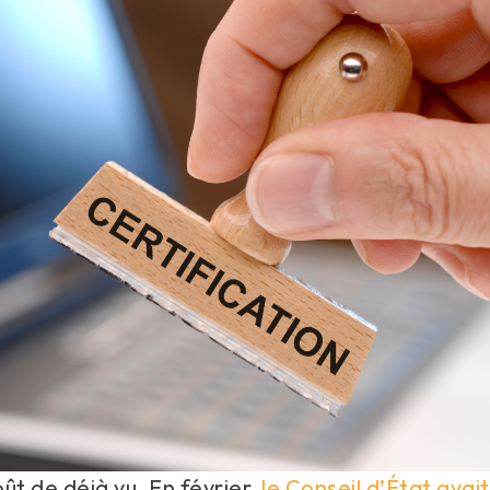
t de déjà vu. En février,
le Conseil d’État avai