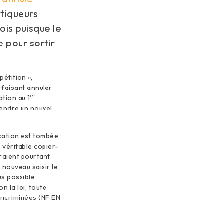
stiqueurs
is puisque le
pour sortir
pétition »,
 faisant annuler
er
ation au 1
prendre un nouvel
cation est tombée,
n véritable copier-
éraient pourtant
 nouveau saisir le
lus possible
n la loi, toute
incriminées (NF EN