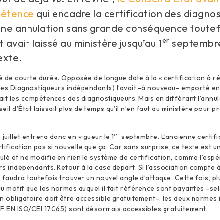
mpétence
qui encadre la certification des diagno
 une annulation sans grande conséquence toutefo
er
 avait laissé au ministère jusqu’au 1
septembre 
exte.
é de courte durée. Opposée de longue date à la « certification à ré
(Les Diagnostiqueurs indépendants) l’avait -à nouveau- emporté en
rait les compétences des diagnostiqueurs. Mais en différant l’annul
il d’État laissait plus de temps qu’il n’en faut au ministère pour 
er
 juillet entrera donc en vigueur le 1
septembre. L’ancienne certifi
rtification pas si nouvelle que ça. Car sans surprise, ce texte est u
nulé et ne modifie en rien le système de certification, comme l’esp
s indépendants. Retour à la case départ. Si l’association compte à
lui faudra toutefois trouver un nouvel angle d’attaque. Cette fois, p
au motif que les normes auquel il fait référence sont payantes -selo
n obligatoire doit être accessible gratuitement-: les deux normes 
NF EN ISO/CEI 17065) sont désormais accessibles gratuitement.