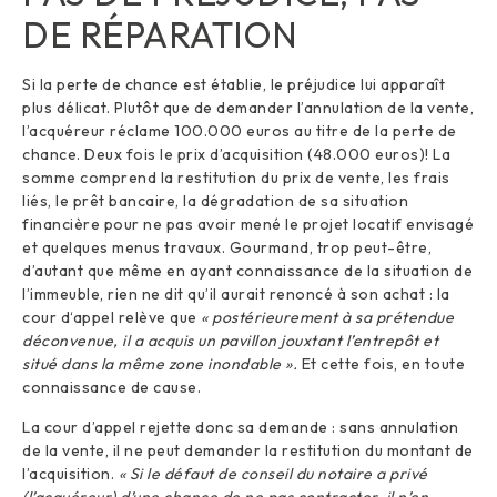
DE RÉPARATION
Si la perte de chance est établie, le préjudice lui apparaît
plus délicat. Plutôt que de demander l’annulation de la vente,
l’acquéreur réclame 100.000 euros au titre de la perte de
chance. Deux fois le prix d’acquisition (48.000 euros)! La
somme comprend la restitution du prix de vente, les frais
liés, le prêt bancaire, la dégradation de sa situation
financière pour ne pas avoir mené le projet locatif envisagé
et quelques menus travaux. Gourmand, trop peut-être,
d’autant que même en ayant connaissance de la situation de
l’immeuble, rien ne dit qu’il aurait renoncé à son achat : la
cour d‘appel relève que
« postérieurement à sa prétendue
déconvenue, il a acquis un pavillon jouxtant l’entrepôt et
situé dans la même zone inondable ».
Et cette fois, en toute
connaissance de cause.
La cour d’appel rejette donc sa demande : sans annulation
de la vente, il ne peut demander la restitution du montant de
l’acquisition.
« Si le défaut de conseil du notaire a privé
(l’acquéreur) d’une chance de ne pas contracter, il n’en