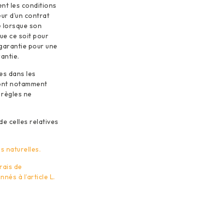
ent les conditions
eur d’un contrat
e lorsque son
ue ce soit pour
 garantie pour une
antie.
es dans les
sont notamment
 règles ne
de celles relatives
 naturelles.
rais de
és à l’article L.