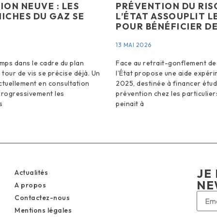
ON NEUVE : LES
PRÉVENTION DU RIS
NICHES DU GAZ SE
L’ÉTAT ASSOUPLIT L
POUR BÉNÉFICIER DE
13 MAI 2026
mps dans le cadre du plan
Face au retrait-gonflement des
e tour de vis se précise déjà. Un
l’État propose une aide expéri
ctuellement en consultation
2025, destinée à financer étud
progressivement les
prévention chez les particuliers
s
peinait à
JE 
Actualités
NE
A propos
Contactez-nous
Mentions légales