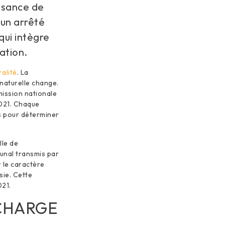
issance de
 un arrêté
qui intègre
ation.
ralité
. La
naturelle change.
mission nationale
2021. Chaque
s pour déterminer
lle de
unal transmis par
 le caractère
sie. Cette
021.
 CHARGE