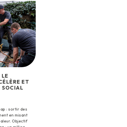
 LE
ÉLÈRE ET
G SOCIAL
p : sortir des
ment en misant
leur. Objectif