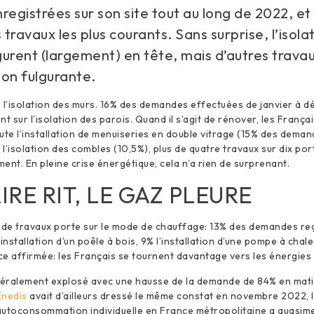
registrées sur son site tout au long de 2022, et
travaux les plus courants. Sans surprise, l’isola
urent (largement) en tête, mais d’autres trava
ion fulgurante.
 l’isolation des murs. 16% des demandes effectuées de janvier à 
ent sur l’isolation des parois. Quand il s’agit de rénover, les Franç
joute l’installation de menuiseries en double vitrage (15% des dema
l’isolation des combles (10,5%), plus de quatre travaux sur dix port
ent. En pleine crise énergétique, cela n’a rien de surprenant.
IRE RIT, LE GAZ PLEURE
 de travaux porte sur le mode de chauffage: 13% des demandes reç
installation d’un poêle à bois, 9% l’installation d’une pompe à chale
e affirmée: les Français se tournent davantage vers les énergies
littéralement explosé avec une hausse de la demande de 84% en ma
Enedis
avait d’ailleurs dressé le même constat en novembre 2022,
 autoconsommation individuelle en France métropolitaine a quasim