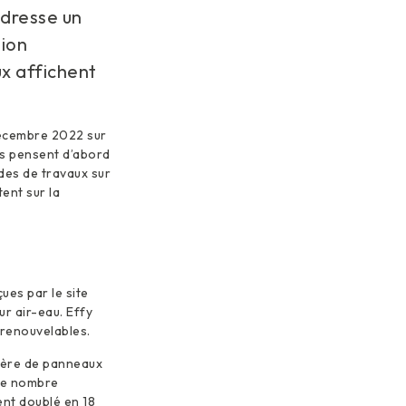
 dresse un
tion
ux affichent
décembre 2022 sur
ais pensent d’abord
ndes de travaux sur
ent sur la
ues par le site
ur air-eau. Effy
 renouvelables.
tière de panneaux
 le nombre
ent doublé en 18