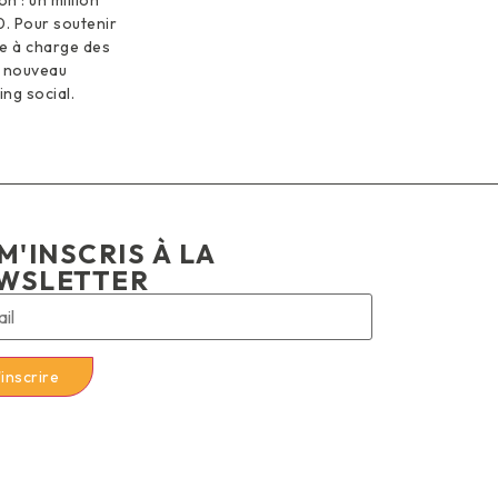
on : un million
30. Pour soutenir
te à charge des
n nouveau
ing social.
M'INSCRIS À LA
WSLETTER