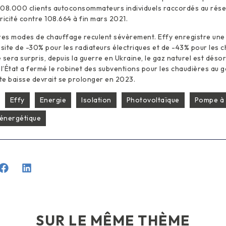
208.000 clients autoconsommateurs individuels raccordés au rése
tricité contre 108.664 à fin mars 2021.
utres modes de chauffage reculent sévèrement. Effy enregistre une
ite de -30% pour les radiateurs électriques et de -43% pour les c
 sera surpris, depuis la guerre en Ukraine, le gaz naturel est désor
 l’État a fermé le robinet des subventions pour les chaudières au g
te baisse devrait se prolonger en 2023.
Effy
Energie
Isolation
Photovoltaïque
Pompe à 
énergétique
SUR LE MÊME THÈME