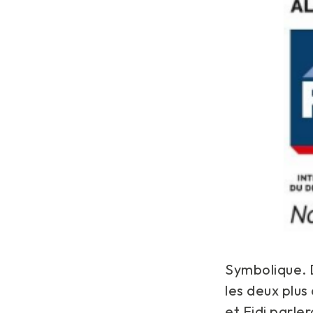
Symbolique. D
les deux plu
et Fidi parler