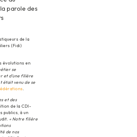
la parole des
rs
tiqueurs de la
iers (Fidi)
s évolutions en
étier se
 et d’une filière
t était venu de se
édérations
.
es et des
ition de la CDI-
 publics, à un
udit.
« Notre filière
utions
ité de nos