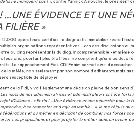
 défis ne manquent pas ! »,
confie Yannick Ainouche, le président d
 ! …UNE ÉVIDENCE ET UNE NÉ
 FILIÈRE »
 12.000 opérateurs certifiés, le diagnostic immobilier restait his
ultiples organisations représentatives. Lors des discussions au mini
quatre ou cinq représentants du diag. Incompréhensible -et même 
rofessions, pourtant plus étoffées, ne comptent qu’une ou deux f
érêts. Le rapprochement Fidi-CDI Fnaim permet ainsi d’accoucher 
t de la mêlée, non seulement par son nombre d’adhérents mais aus
 sera susceptible de déployer.
ident de la Fidi, y voit également une décision pleine de bon sens d
 Les mots de nos administratrices et administrateurs ont été forts 
rojet d’Alliance : « Enfin ! …Une évidence et une nécessité pour la 
comprendre, à se respecter et à agir ensemble… » Je me réjouis du n
s fédérations et au métier en décidant de combiner nos forces po
porter nos propositions et pour projeter le métier dans un avenir po