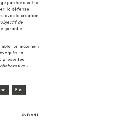
age paritaire entre
ier; la défense
re avec la création
’objectif de
ne garantie
ssembler un maximum
évoqués, la
a présentée
ollaborative ».
ion
Fidi
SUIVANT