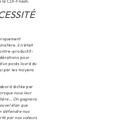
e la CDI-Fnaim.
CESSITÉ
toriquement
stère, il n’était
contre-productif-
édérations pour
d’un poids lourd du
si par les moyens
’abord dictée par
lorsque nous leur
filière… On gagnera
ouvel élan que
ur défendre nos
rté par nos valeurs