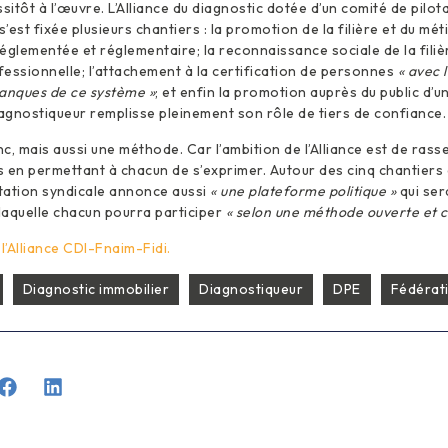
sitôt à l’œuvre. L’Alliance du diagnostic dotée d’un comité de pilot
s’est fixée plusieurs chantiers : la promotion de la filière et du mét
églementée et réglementaire; la reconnaissance sociale de la filiè
essionnelle; l’attachement à la certification de personnes
« avec l
 manques de ce système »
; et enfin la promotion auprès du public d’u
iagnostiqueur remplisse pleinement son rôle de tiers de confiance.
c, mais aussi une méthode. Car l’ambition de l’Alliance est de ra
 en permettant à chacun de s’exprimer. Autour des cinq chantiers 
tation syndicale annonce aussi
« une plateforme politique »
qui ser
laquelle chacun pourra participer
« selon une méthode ouverte et c
’Alliance CDI-Fnaim-Fidi.
Diagnostic immobilier
Diagnostiqueur
DPE
Fédérat