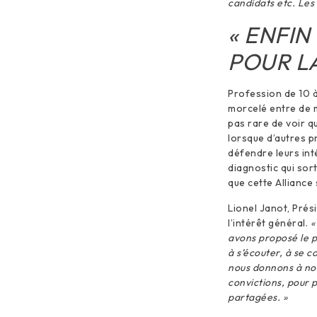
candidats etc. Les
« ENFIN
POUR LA
Profession de 10 à
morcelé entre de m
pas rare de voir 
lorsque d’autres p
défendre leurs int
diagnostic qui sor
que cette Alliance
Lionel Janot, Prés
l’intérêt général.
«
avons proposé le p
à s’écouter, à se 
nous donnons à no
convictions, pour 
partagées. »