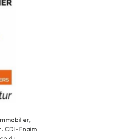
immobilier,
nt. CDI-Fnaim
nce du