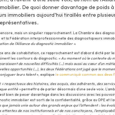
mobilier. De quoi donner davantage de poids à 
rs immobiliers aujourd’hui tiraillés entre plusieu
représentatives.
 encore, mais un singulier rapprochement. La Chambre des diagnos
et la Fédération interprofessionnelle des diagnostiqueurs immobil
ation de l’Alliance du diagnostic immobilier »
.
ze ans de cohabitation, ce rapprochement est d’abord dicté par le
inent les contours du diagnostic.
« Au moment où le contexte du m
araissent de nouvelles difficultés (…) mais aussi au cœur d’un métier
velles opportunités (…), les deux fédérations ont jugé que le momen
onjuguer leurs talent
», explique
le communiqué commun aux deux f
t
« respectueux des histoires, des acquis, des adhérents, des servic
que entité »
permettra de parler désormais d’une seule voix. L’amb
i est bien de peser davantage dans les discussions avec les pouvoirs
stic immobilier est sorti de la confidentialité, grâce au DPE et l’a
s que jamais unie autour des grands enjeux qui l’attendent : les évol
 attentes de nos institutionnels et de nos concitoyens, l’employabil