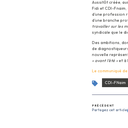
Aussitôt créée, aus
Fidi et CDI-Fnaim, 
d’une profession r
d’une branche prof
travailler sur les
syndicale que le d
Des ambitions, don
de diagnostiqueurs
nouvelle représen
« avant l’été »
et à 
Le communiqué de l
CDI-FNaim
PRÉCÉDENT
Partagez cet article