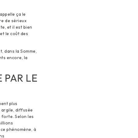
 appelle ça le
re de sérieux
, et il est bien
et le coût des
nt, dans la Somme,
nts encore, la
 PAR LE
ment plus
argile, diffusée
forte. Selon les
illions
 ce phénomène, à
ons