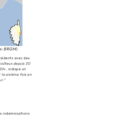
ce: BRGM).
écédents avec des
 coûteux depuis 30
020
« , indique un
 la sixième fois en
r.”
es indemnisations