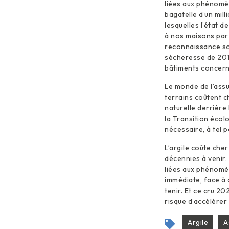
liées aux phénomè
bagatelle d’un mil
lesquelles l’état d
à nos maisons par
reconnaissance sont
sécheresse de 201
bâtiments concern
Le monde de l’ass
terrains coûtent c
naturelle derrière
la Transition écol
nécessaire, à tel 
L’argile coûte che
décennies à venir.
liées aux phénomèn
immédiate, face à 
tenir. Et ce cru 2
risque d’accélérer 
Argile
A