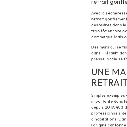
retrait gonfl
Avec la sécheresse,
retrait gonflemen
désordres dans les
trop tôt encore po
dommages. Mais on
Des murs qui se fi
dans l’Hérault, da
presse locale se fa
UNE MA
RETRAI
Simples exemples é
importante dans le
depuis 2019, 48% d
professionnels de 
d’habitations! Dan
l’origine cantonné