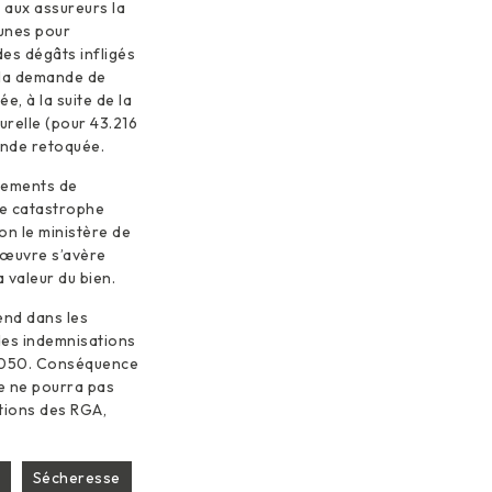
 aux assureurs la
munes pour
des dégâts infligés
 la demande de
e, à la suite de la
relle (pour 43.216
ande retoquée.
vements de
de catastrophe
on le ministère de
s-œuvre s’avère
 valeur du bien.
end dans les
des indemnisations
i 2050. Conséquence
le ne pourra pas
ations des RGA,
Sécheresse