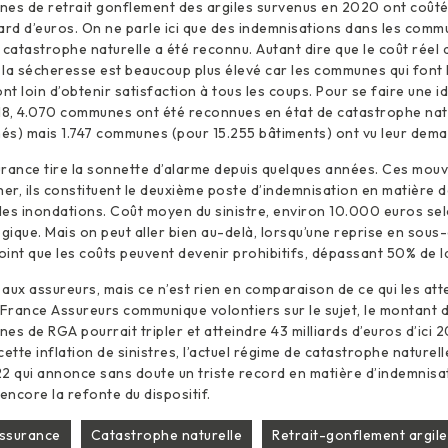
nes de retrait gonflement des argiles survenus en 2020 ont coûté
liard d’euros. On ne parle ici que des indemnisations dans les com
e catastrophe naturelle a été reconnu. Autant dire que le coût réel 
 la sécheresse est beaucoup plus élevé car les communes qui font
 loin d’obtenir satisfaction à tous les coups. Pour se faire une idé
8, 4.070 communes ont été reconnues en état de catastrophe natu
és) mais 1.747 communes (pour 15.255 bâtiments) ont vu leur dem
urance tire la sonnette d’alarme depuis quelques années. Ces mou
her, ils constituent le deuxième poste d’indemnisation en matière 
 les inondations. Coût moyen du sinistre, environ 10.000 euros sel
ogique. Mais on peut aller bien au-delà, lorsqu’une reprise en sou
point que les coûts peuvent devenir prohibitifs, dépassant 50% de la
r aux assureurs, mais ce n’est rien en comparaison de ce qui les att
 France Assureurs communique volontiers sur le sujet, le montant 
es de RGA pourrait tripler et atteindre 43 milliards d’euros d’ic
cette inflation de sinistres, l’actuel régime de catastrophe naturel
022 qui annonce sans doute un triste record en matière d’indemnis
encore la refonte du dispositif.
ssurance
Catastrophe naturelle
Retrait-gonflement argile