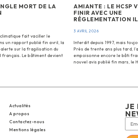
ANGLE MORT DE LA
AMIANTE : LE HCSP 
N
FINIR AVEC UNE
RÉGLEMENTATION IL
3 AVRIL 2026
imatique fait vaciller le
 un rapport publié fin avril, la
Interdit depuis 1997, mais touj
lerte sur la fragilisation du
Près de trente ans plus tard, l
 français. Le bâtiment devient
empoisonne encore le bâti fra
nouvel avis publié fin mars, le 
JE 
Actualités
NE
A propos
Contactez-nous
Mentions légales