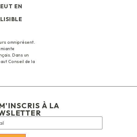
VEUT EN
LISIBLE
ours omniprésent.
’amiante
nçais. Dans un
Haut Conseil de la
M'INSCRIS À LA
WSLETTER