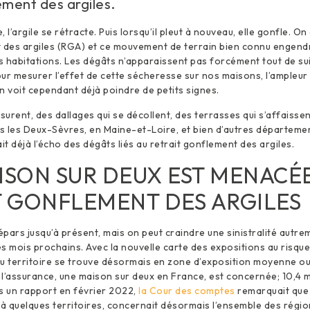
ement des argiles.
 l’argile se rétracte. Puis lorsqu’il pleut à nouveau, elle gonfle. On
t des argiles (RGA) et ce mouvement de terrain bien connu engend
 habitations. Les dégâts n’apparaissent pas forcément tout de suite
ur mesurer l’effet de cette sécheresse sur nos maisons, l’ampleur 
 voit cependant déjà poindre de petits signes.
ssurent, des dallages qui se décollent, des terrasses qui s’affaisse
ns les Deux-Sèvres, en Maine-et-Loire, et bien d’autres départeme
it déjà l’écho des dégâts liés au retrait gonflement des argiles.
ISON SUR DEUX EST MENACÉE
T GONFLEMENT DES ARGILES
pars jusqu’à présent, mais on peut craindre une sinistralité autre
s mois prochains. Avec la nouvelle carte des expositions au risque 
u territoire se trouve désormais en zone d’exposition moyenne ou 
l’assurance, une maison sur deux en France, est concernée; 10,4 m
s un rapport en février 2022,
la Cour des comptes
remarquait que
 à quelques territoires, concernait désormais l’ensemble des régi