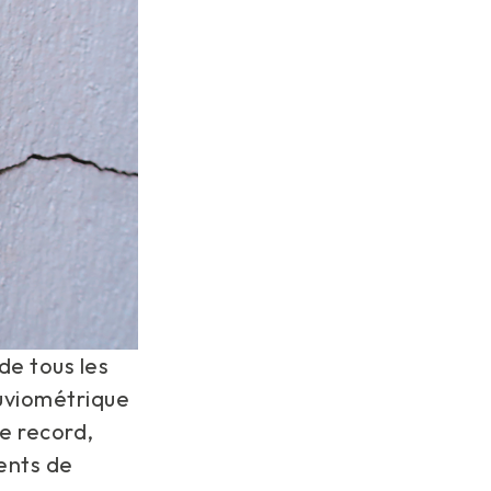
de tous les
luviométrique
e record,
ments de