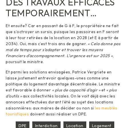
DES TRAVAUX EFFICACES
TEMPORAIREMENT…
Et ensuite? Car en passant de G à F, le propriétaire ne fait
que s’octroyer un sursis, puisque les passoires en F seront
à leur tour retirées de la location en 2028 (et E à partir de
2034). Oui, mais c’est trois ans de gagner.
« Cela donne pas
mal de temps pour s’adapter et trouver les moyens
financiers d’accompagnement. L’urgence est sur 2025 »
,
poursuit le ministre.
Et parmi les solutions envisagées, Patrice Vergriete en
laisse justement entrevoir quelques-unes comme une
politique du logement davantage décentralisée. Le ministre
est favorable à donner
« plus de capacité d’agir »
et
« plus
d’outils »
aux collectivités locales. On le voit déjà avec les
annonces effectuées durant l’été au sujet des locations
saisonnières: aux maires de décider ou non si
les meublés
touristiques
doivent aussi réaliser un DPE.
DPE
Interdiction
Location
Logement