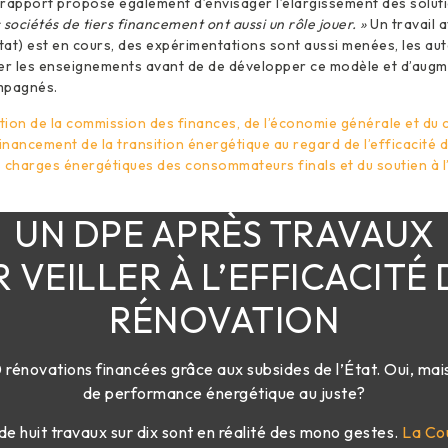
rapport propose également d’envisager l’élargissement des soluti
 sociétés de tiers financement ont aussi un rôle jouer. »
Un travail 
itat) est en cours, des expérimentations sont aussi menées, les au
rer les enseignements avant de de développer ce modèle et d’aug
mpagnés.
ion de la commission des finances, de l’économie générale et du 
financement de la transition énergétique au regard de l’efficacité
es charges énergétiques des consommateurs finals et du soutien à 
UN DPE APRÈS TRAVAUX
 VEILLER À L’EFFICACITÉ 
RÉNOVATION
rénovations financées grâce aux subsides de l’État. Oui, mais
de performance énergétique au juste?
s de huit travaux sur dix sont en réalité des mono gestes.
La Co