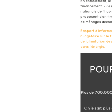
En complément, le 
financement.
« Les
nationale de l’hab
proposent d’en ti
de ménages acco
Rapport d’informat
budgétaire sur le 
de la limitation d
dans l’énergie.
POUR
Plus de 700.000 
On le sait, plu