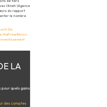
ons de tiers
avec l’Anah (Agence
teurs du rapport
menter le nombre
contrôle
 de MaPrimeRénov’,
l’investissement
DE LA
 pour quels gains
ur des comptes