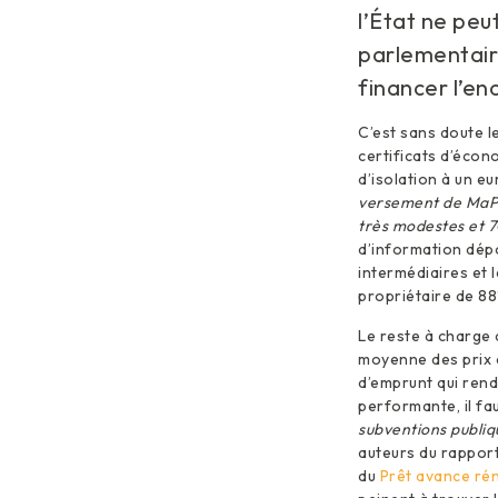
l’État ne peu
parlementaire
financer l’e
C’est sans doute le
certificats d’écono
d’isolation à un e
versement de MaPr
très modestes et 
d’information dépo
intermédiaires et l
propriétaire de 88%
Le reste à charge a
moyenne des prix d
d’emprunt qui rend
performante, il fa
subventions publiq
auteurs du rapport
du
Prêt avance ré