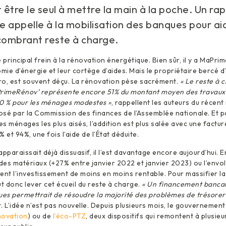
t être le seul à mettre la main à la poche. Un ra
 appelle à la mobilisation des banques pour ai
ncombrant reste à charge.
 principal frein à la rénovation énergétique. Bien sûr, il y a MaPri
mie d’énergie et leur cortège d’aides. Mais le propriétaire bercé d’
uro, est souvent déçu. La rénovation pèse sacrément.
« Le reste à 
imeRénov’ représente encore 51% du montant moyen des travaux
70 % pour les ménages modestes »
, rappellent les auteurs du récent
sé par la Commission des finances de l’Assemblée nationale. Et p
es ménages les plus aisés, l’addition est plus salée avec une factur
 et 94%, une fois l’aide de l’État déduite.
pparaissait déjà dissuasif, il l’est davantage encore aujourd’hui. 
es matériaux (+27% entre janvier 2022 et janvier 2023) ou l’envo
ent l’investissement de moins en moins rentable. Pour massifier l
ut donc lever cet écueil du reste à charge.
« Un financement bancai
ues permettrait de résoudre la majorité des problèmes de trésoreri
. L’idée n’est pas nouvelle. Depuis plusieurs mois, le gouvernement
novation
) ou de
l’éco-PTZ
, deux dispositifs qui remontent à plusieu