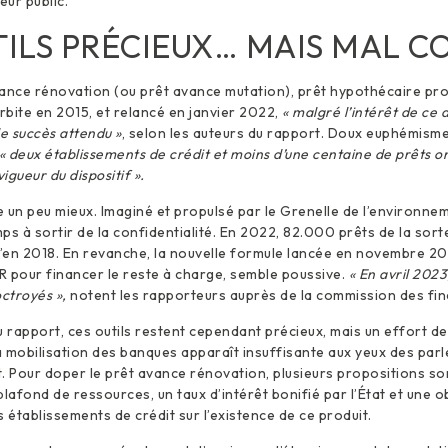
eur public.
TILS PRÉCIEUX… MAIS MAL C
vance rénovation (ou prêt avance mutation), prêt hypothécaire pr
bite en 2015, et relancé en janvier 2022,
« malgré l’intérêt de ce di
le succès attendu »
, selon les auteurs du rapport. Doux euphémisme,
« deux établissements de crédit et moins d’une centaine de prêts o
igueur du dispositif ».
 un peu mieux. Imaginé et propulsé par le Grenelle de l’environnem
ps à sortir de la confidentialité. En 2022, 82.000 prêts de la sort
u’en 2018. En revanche, la nouvelle formule lancée en novembre 20
 pour financer le reste à charge, semble poussive.
« En avril 202
octroyés »,
notent les rapporteurs auprès de la commission des fin
u rapport, ces outils restent cependant précieux, mais un effort 
La mobilisation des banques apparaît insuffisante aux yeux des par
. Pour doper le prêt avance rénovation, plusieurs propositions s
plafond de ressources, un taux d’intérêt bonifié par l’État et une o
établissements de crédit sur l’existence de ce produit.