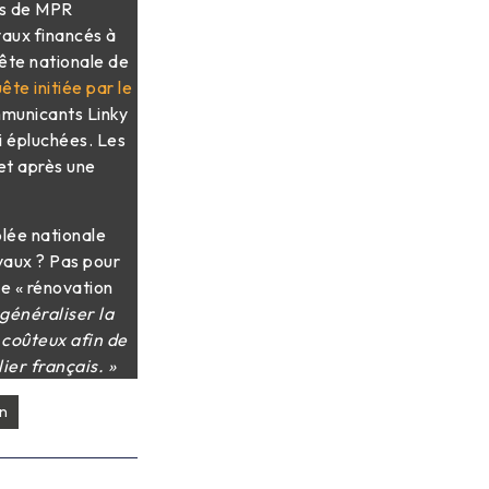
rs de MPR
vaux financés à
uête nationale de
ête initiée par le
municants Linky
i épluchées. Les
et après une
lée nationale
avaux ? Pas pour
ne « rénovation
généraliser la
 coûteux afin de
er français. »
n