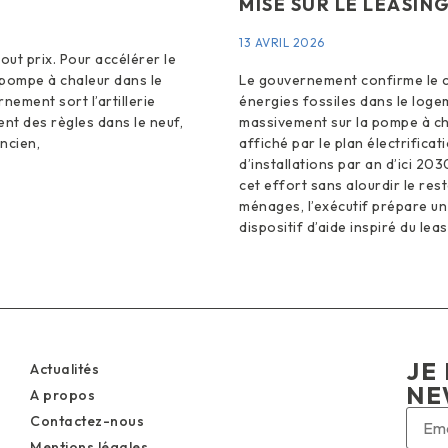
MISE SUR LE LEASIN
13 AVRIL 2026
tout prix. Pour accélérer le
 pompe à chaleur dans le
Le gouvernement confirme le ca
nement sort l’artillerie
énergies fossiles dans le loge
ent des règles dans le neuf,
massivement sur la pompe à cha
ancien,
affiché par le plan électrificati
d’installations par an d’ici 20
cet effort sans alourdir le res
ménages, l’exécutif prépare u
dispositif d’aide inspiré du leas
JE 
Actualités
NE
A propos
Contactez-nous
Mentions légales