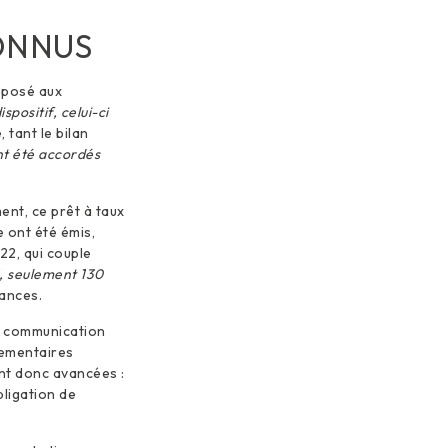
ONNUS
oposé aux
spositif, celui-ci
 tant le bilan
nt été accordés
ent, ce prêt à taux
e ont été émis,
22, qui couple
3, seulement 130
ances.
de communication
lementaires
ont donc avancées :
bligation de