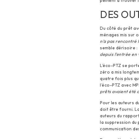
peinent à trouver l
DES OU
Du côté du prêt a
ménages mis sur or
n’a pas rencontré 
semble dérisoire :
depuis l’entrée en v
L’éco-PTZ se porte
zéro a mis longtem
quatre fois plus q
l’éco-PTZ avec MPR
prêts avaient été 
Pour les auteurs d
doit être fourni. 
auteurs du rapport
la suppression du 
communication des 