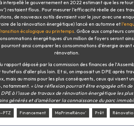
jà interpellé le gouvernement en 2022 estimant que les retou
) restaient flous. Pour mesurer l’efficacité réelle de ces tra
ions, de nouveaux outils devraient voir le jour avec une enq
oire de la rénovation énergétique) lancé en automne et
l’enqu
Transition écologique au printemps
. Grâce aux compteurs com
consommations énergétiques d’un million de foyers seront ains
ns pourront ainsi comparer les consommations d’énergie avant 
rénovation.
du rapport déposé par la commission des finances de l’Assemb
utefois d’aller plus loin. Et si, on imposait un DPE après tr
ux, mais au moins pour les plus conséquents, ceux qui visent u
», notamment.
« Une réflexion pourrait être engagée afin de 
n DPE à l’issue de travaux de rénovation énergétique les plus
ains générés et d’améliorer la connaissance du parc immobili
o-PTZ
Financement
MaPrimeRénov'
Prêt
Rénovatio