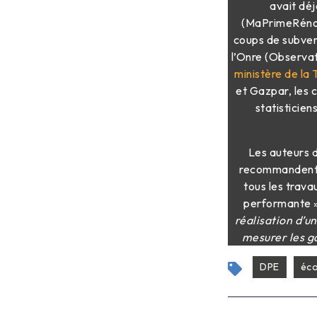
avait dé
(MaPrimeRénov’
coups de subvent
l’Onre (Observat
ministère de la 
et Gazpar, les 
statisticie
Les auteurs 
recommandent to
tous les trava
performante 
réalisation d’u
mesurer les g
DPE
éc