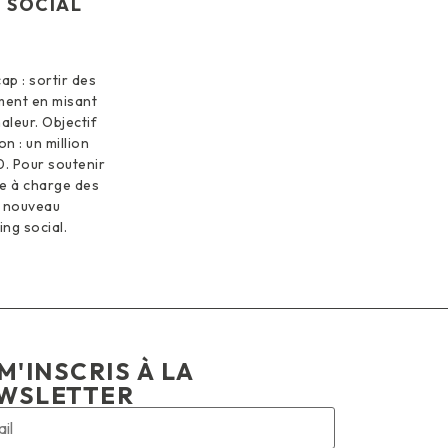
G SOCIAL
p : sortir des
ment en misant
leur. Objectif
on : un million
30. Pour soutenir
te à charge des
n nouveau
ing social.
M'INSCRIS À LA
WSLETTER