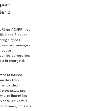
pport
der à
meRénov’ (MPR), les
illusions à coups
charge après
 pour les ménages
 rapport
our les catégories
e à la charge du
Entre la hausse
lée des taux
a rénovation
re en appui des
e »
, estiment les
 vante les vertus
rs années, mais qui