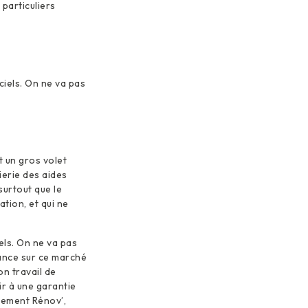
particuliers
ciels. On ne va pas
t un gros volet
ierie des aides
surtout que le
tion, et qui ne
els. On ne va pas
 lance sur ce marché
n travail de
ir à une garantie
nement Rénov’,