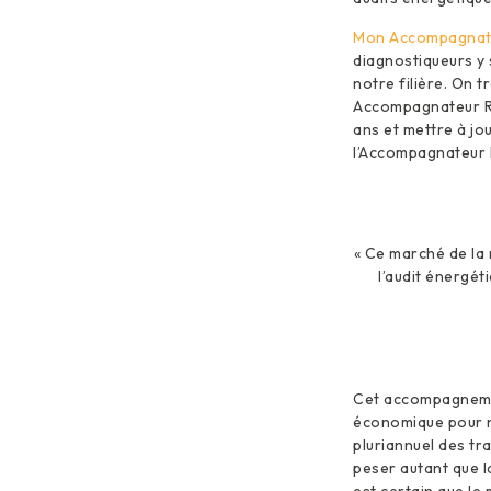
Mon Accompagnat
diagnostiqueurs y 
notre filière. On 
Accompagnateur Rén
ans et mettre à jou
l’Accompagnateur R
« Ce marché de la 
l’audit énergé
Cet accompagnemen
économique pour no
pluriannuel des tr
peser autant que la
est certain que le 