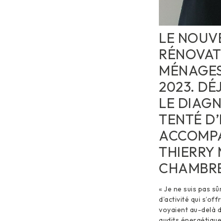
LE NOUVE
RÉNOVAT
MÉNAGES
2023. DÉ
LE DIAG
TENTÉ D
ACCOMPA
THIERRY 
CHAMBRE
« Je ne suis pas sû
d’activité qui s’of
voyaient au-delà d
audits énergétique