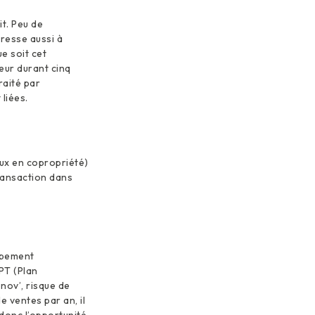
it. Peu de
dresse aussi à
e soit cet
eur durant cinq
raité par
liées.
aux en copropriété)
ransaction dans
ppement
PT (Plan
nov’, risque de
e ventes par an, il
 donc l’opportunité