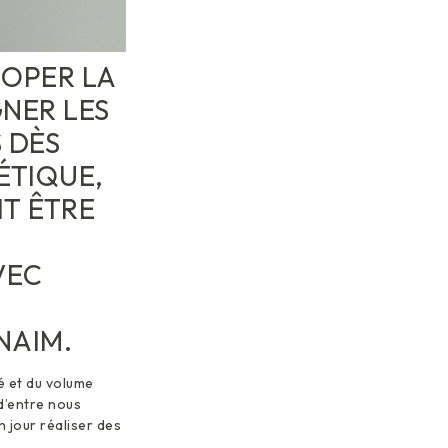
DOPER LA
NER LES
 DÈS
ÉTIQUE,
T ÊTRE
VEC
NAIM.
hé et du volume
 d’entre nous
 jour réaliser des