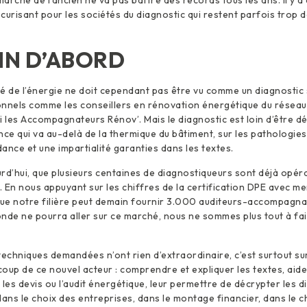
curisant pour les sociétés du diagnostic qui restent parfois trop 
IN D’ABORD
é de l’énergie ne doit cependant pas être vu comme un diagnostic
onnels comme les conseillers en rénovation énergétique du résea
i les Accompagnateurs Rénov’. Mais le diagnostic est loin d’être d
e qui va au-delà de la thermique du bâtiment, sur les pathologies
ance et une impartialité garanties dans les textes.
rd’hui, que plusieurs centaines de diagnostiqueurs sont déjà opér
e. En nous appuyant sur les chiffres de la certification DPE avec m
ue notre filière peut demain fournir 3.000 auditeurs-accompagna
monde ne pourra aller sur ce marché, nous ne sommes plus tout à fa
chniques demandées n’ont rien d’extraordinaire, c’est surtout sur 
oup de ce nouvel acteur : comprendre et expliquer les textes, aid
es devis ou l’audit énergétique, leur permettre de décrypter les di
ns le choix des entreprises, dans le montage financier, dans le c