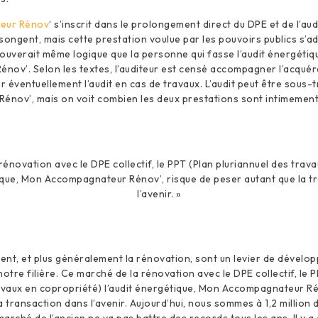
eur Rénov
‘ s’inscrit dans le prolongement direct du DPE et de l’aud
songent, mais cette prestation voulue par les pouvoirs publics s’a
trouverait même logique que la personne qui fasse l’audit énergétiqu
ov’. Selon les textes, l’auditeur est censé accompagner l’acquér
r éventuellement l’audit en cas de travaux. L’audit peut être sous-t
énov’, mais on voit combien les deux prestations sont intimement 
rénovation avec le DPE collectif, le PPT (Plan pluriannuel des trav
tique, Mon Accompagnateur Rénov’, risque de peser autant que la t
l’avenir. »
t, et plus généralement la rénovation, sont un levier de dévelo
tre filière. Ce marché de la rénovation avec le DPE collectif, le P
avaux en copropriété) l’audit énergétique, Mon Accompagnateur Ré
 transaction dans l’avenir. Aujourd’hui, nous sommes à 1,2 million d
marché de l’ancien ne va pas battre des records tous les ans. Il y a