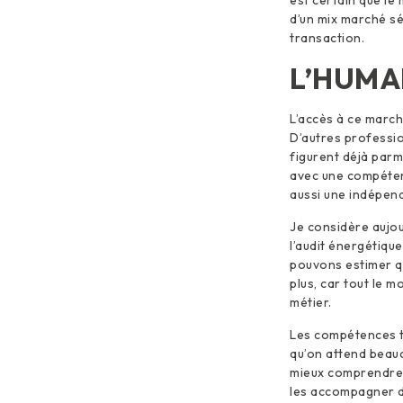
d’un mix marché sé
transaction.
L’HUMA
L’accès à ce march
D’autres professi
figurent déjà parm
avec une compétenc
aussi une indépend
Je considère aujou
l’audit énergétiqu
pouvons estimer q
plus, car tout le 
métier.
Les compétences te
qu’on attend beauc
mieux comprendre l
les accompagner da