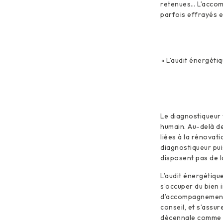
retenues… L’accomp
parfois effrayés et
« L’audit énergéti
Le diagnostiqueur 
humain. Au-delà de
liées à la rénovat
diagnostiqueur pui
disposent pas de l
L’audit énergétiqu
s’occuper du bien i
d’accompagnement 
conseil, et s’assu
décennale comme on