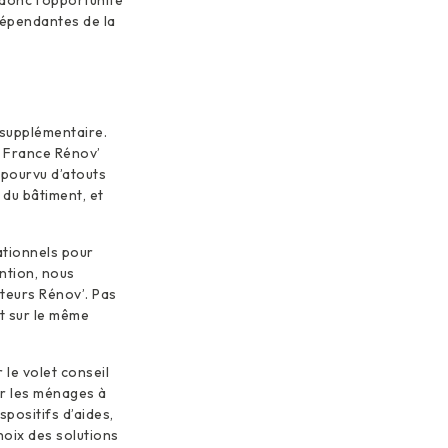
dépendantes de la
 supplémentaire.
u France Rénov’
épourvu d’atouts
 du bâtiment, et
ationnels pour
ention, nous
teurs Rénov’. Pas
it sur le même
le volet conseil
er les ménages à
spositifs d’aides,
hoix des solutions