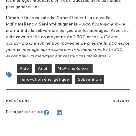
les ménages modestes et très modestes avec des aides
plus généreuses.
L’Anah a fait ses calculs. Concrètement, la nouvelle
MaPrimeRénov’ Sérénité augmente
« significativement »
le
montant de la subvention perçue par les ménages. Avec une
aide revalorisée en moyenne de 4.300 euros.
« Ce qui
conduira à une subvention moyenne de près de 18.600 euros
pour un ménage aux ressources très modestes.
E
t 14.500
euros pour un ménages aux ressources modestes. »
Aide
Anah
MaPrimeRénov'
rénovation énergétique
Subvention
PRÉCÉDENT
SUIVANT
Partagez cet article