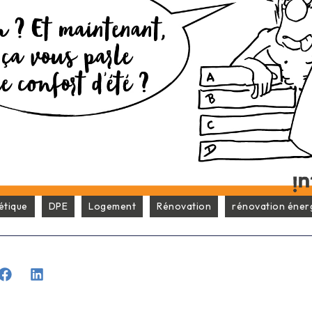
étique
DPE
Logement
Rénovation
rénovation éner