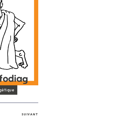
gétique
SUIVANT