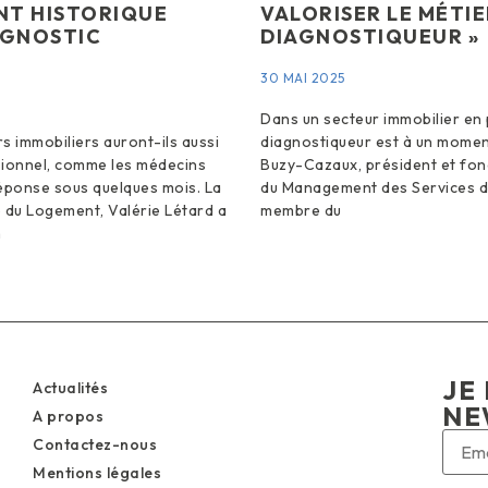
NT HISTORIQUE
VALORISER LE MÉTIE
AGNOSTIC
DIAGNOSTIQUEUR »
30 MAI 2025
Dans un secteur immobilier en 
s immobiliers auront-ils aussi
diagnostiqueur est à un momen
sionnel, comme les médecins
Buzy-Cazaux, président et fond
Réponse sous quelques mois. La
du Management des Services de
 du Logement, Valérie Létard a
membre du
n
JE 
Actualités
NE
A propos
Contactez-nous
Mentions légales