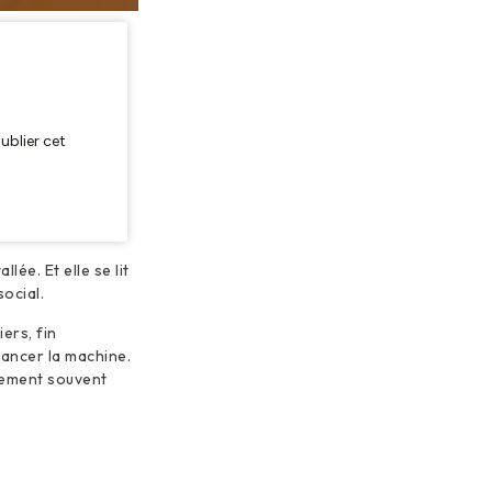
lée. Et elle se lit
ocial.
ers, fin
lancer la machine.
ogement souvent