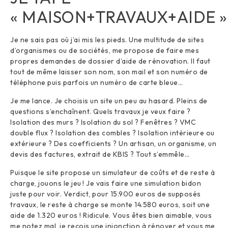
« MAISON+TRAVAUX+AIDE »
Je ne sais pas où j’ai mis les pieds. Une multitude de sites
d’organismes ou de sociétés, me propose de faire mes
propres demandes de dossier d’aide de rénovation. Il faut
tout de même laisser son nom, son mail et son numéro de
téléphone puis parfois un numéro de carte bleue…
Je me lance. Je choisis un site un peu au hasard. Pleins de
questions s’enchaînent. Quels travaux je veux faire ?
Isolation des murs ? Isolation du sol ? Fenêtres ? VMC
double flux ? Isolation des combles ? Isolation intérieure ou
extérieure ? Des coefficients ? Un artisan, un organisme, un
devis des factures, extrait de KBIS ? Tout s’emmêle…
Puisque le site propose un simulateur de coûts et de reste à
charge, jouons le jeu ! Je vais faire une simulation bidon
juste pour voir. Verdict, pour 15.900 euros de supposés
travaux, le reste à charge se monte 14.580 euros, soit une
aide de 1.320 euros ! Ridicule. Vous êtes bien aimable, vous
me notez mal, je reçois une injonction à rénover et vous me